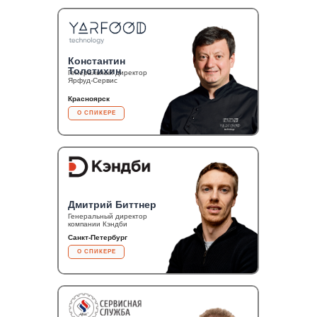
Константин
Толстихин
Генеральный директор
Ярфуд-Сервис
Красноярск
О СПИКЕРЕ
Дмитрий Биттнер
Генеральный директор
компании Кэндби
Санкт-Петербург
О СПИКЕРЕ